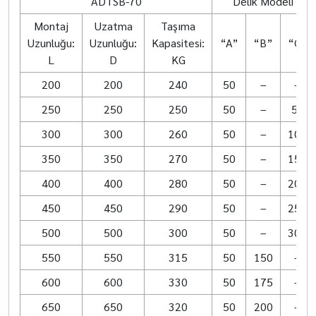
ADTSB-70
Delik Modeli
Montaj
Uzatma
Taşıma
Uzunluğu:
Uzunluğu:
Kapasitesi:
“A”
“B”
“C”
L
D
KG
200
200
240
50
–
–
250
250
250
50
–
50
300
300
260
50
–
100
350
350
270
50
–
150
400
400
280
50
–
200
450
450
290
50
–
250
500
500
300
50
–
300
550
550
315
50
150
–
600
600
330
50
175
–
650
650
320
50
200
–