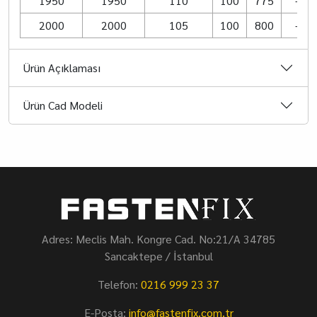
1950
1950
110
100
775
–
2000
2000
105
100
800
–
Ürün Açıklaması
Ürün Cad Modeli
Adres: Meclis Mah. Kongre Cad. No:21/A 34785
Sancaktepe / İstanbul
Telefon:
0216 999 23 37
E-Posta:
info@fastenfix.com.tr