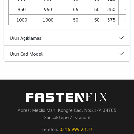
950
950
55
50
350
–
1000
1000
50
50
375
–
Ürün Açıklaması
Ürün Cad Modeli
Adres: Meclis Mah. Kongre Cad. No:21/A 34785
Sancaktepe / İstanbul
Telefon:
0216 999 23 37