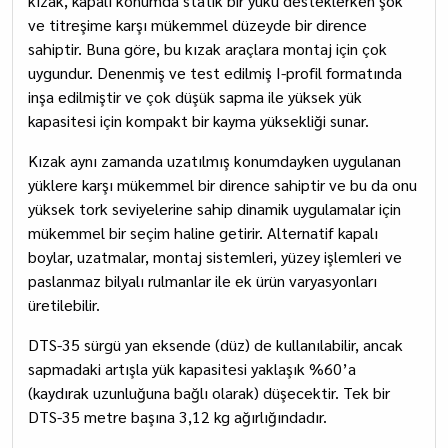
kızak, kapalı konumda statik bir yükü desteklerken şok
ve titreşime karşı mükemmel düzeyde bir dirence
sahiptir. Buna göre, bu kızak araçlara montaj için çok
uygundur. Denenmiş ve test edilmiş I-profil formatında
inşa edilmiştir ve çok düşük sapma ile yüksek yük
kapasitesi için kompakt bir kayma yüksekliği sunar.
Kızak aynı zamanda uzatılmış konumdayken uygulanan
yüklere karşı mükemmel bir dirence sahiptir ve bu da onu
yüksek tork seviyelerine sahip dinamik uygulamalar için
mükemmel bir seçim haline getirir. Alternatif kapalı
boylar, uzatmalar, montaj sistemleri, yüzey işlemleri ve
paslanmaz bilyalı rulmanlar ile ek ürün varyasyonları
üretilebilir.
DTS-35 sürgü yan eksende (düz) de kullanılabilir, ancak
sapmadaki artışla yük kapasitesi yaklaşık %60’a
(kaydırak uzunluğuna bağlı olarak) düşecektir. Tek bir
DTS-35 metre başına 3,12 kg ağırlığındadır.