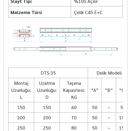
Slayt Tipi
%100 Açılır
Malzeme Türü
Çelik C45 E+C
DTS-35
Delik Modeli
Montaj
Uzatma
Taşıma
Uzunluğu:
Uzunluğu:
Kapasitesi:
“A”
“B”
“C”
L
D
KG
150
150
60
50
–
50
200
200
70
50
–
100
250
250
80
50
–
150