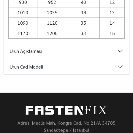
930
952
40
12
1010
1035
38
13
1090
1120
35
14
1170
1200
33
15
Ürün Açıklaması
Ürün Cad Modeli
Adres: Meclis Mah. Kongre Cad. No:21/A 34785
Sancaktepe / İstanbul