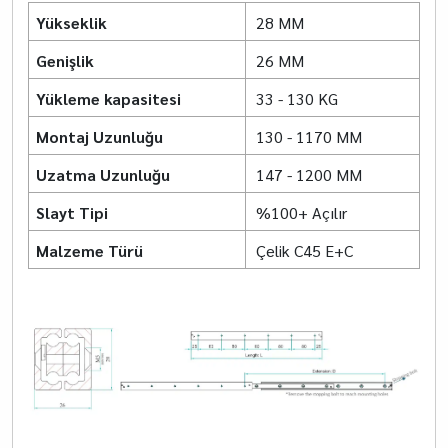
Yükseklik
28 MM
Genişlik
26 MM
Yükleme kapasitesi
33 - 130 KG
Montaj Uzunluğu
130 - 1170 MM
Uzatma Uzunluğu
147 - 1200 MM
Slayt Tipi
%100+ Açılır
Malzeme Türü
Çelik C45 E+C