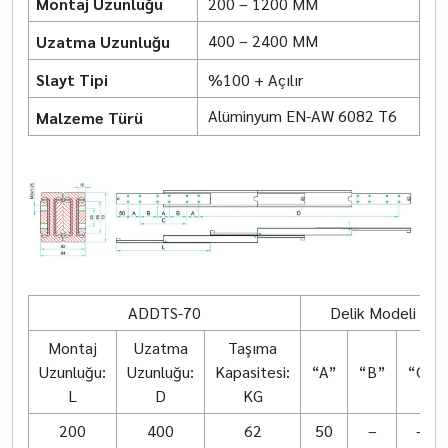
Montaj Uzunluğu
200 – 1200 MM
400 – 2400 MM
Uzatma Uzunluğu
Slayt Tipi
%100 + Açılır
Alüminyum EN-AW 6082 T6
Malzeme Türü
ADDTS-70
Delik Modeli
Montaj
Uzatma
Taşıma
Uzunluğu:
Uzunluğu:
Kapasitesi:
“A”
“B”
“C”
L
D
KG
200
400
62
50
–
–