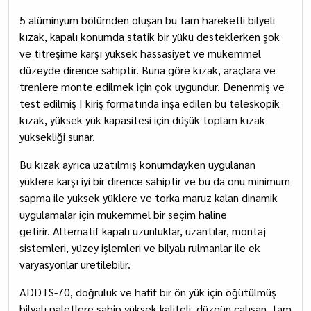
5 alüminyum bölümden oluşan bu tam hareketli bilyeli
kızak, kapalı konumda statik bir yükü desteklerken şok
ve titreşime karşı yüksek hassasiyet ve mükemmel
düzeyde dirence sahiptir. Buna göre kızak, araçlara ve
trenlere monte edilmek için çok uygundur. Denenmiş ve
test edilmiş I kiriş formatında inşa edilen bu teleskopik
kızak, yüksek yük kapasitesi için düşük toplam kızak
yüksekliği sunar.
Bu kızak ayrıca uzatılmış konumdayken uygulanan
yüklere karşı iyi bir dirence sahiptir ve bu da onu minimum
sapma ile yüksek yüklere ve torka maruz kalan dinamik
uygulamalar için mükemmel bir seçim haline
getirir. Alternatif kapalı uzunluklar, uzantılar, montaj
sistemleri, yüzey işlemleri ve bilyalı rulmanlar ile ek
varyasyonlar üretilebilir.
ADDTS-70, doğruluk ve hafif bir ön yük için öğütülmüş
bilyalı paletlere sahip yüksek kaliteli, düzgün çalışan, tam