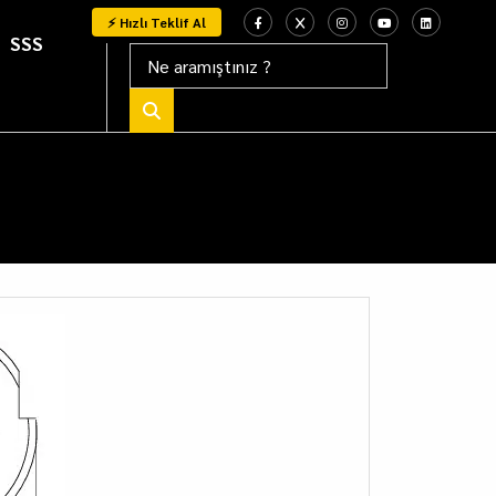
⚡ Hızlı Teklif Al
SSS