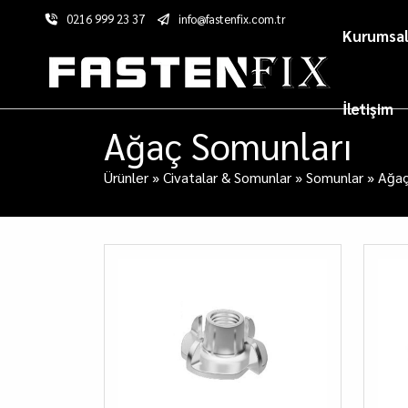
0216 999 23 37
info@fastenfix.com.tr
Kurumsa
İletişim
Ağaç Somunları
Ürünler
»
Civatalar & Somunlar
»
Somunlar
»
Ağaç