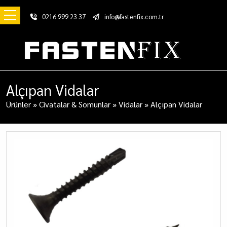
0216 999 23 37
info@fastenfix.com.tr
Alçıpan Vidalar
Ürünler
»
Civatalar & Somunlar
»
Vidalar
»
Alçıpan Vidalar