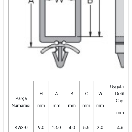
Uygulama
H
A
B
C
W
Delik
Parça
Capı
Numarası
mm
mm
mm
mm
mm
mm
KWS-0
9.0
13.0
4.0
5.5
2.0
4.8