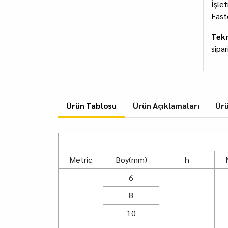
İşle
Fast
Tekn
sipa
Ürün Tablosu
Ürün Açıklamaları
Ür
Metric
Boy(mm)
h
6
8
10