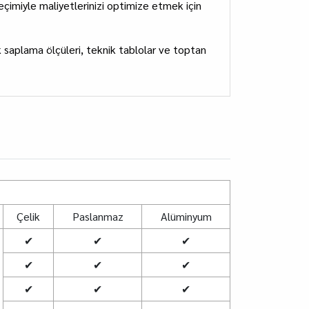
imiyle maliyetlerinizi optimize etmek için
k saplama ölçüleri, teknik tablolar ve toptan
.
Çelik
Paslanmaz
Alüminyum
✔
✔
✔
✔
✔
✔
✔
✔
✔