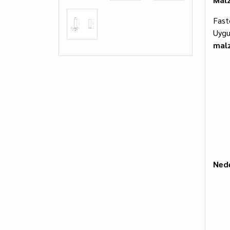
Fast
Uygu
malz
Nede