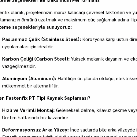
enfix olarak, projelerinizin maruz kalacağı çevresel faktörleri ve 
lamanızın ömrünü uzatmak ve maksimum güç sağlamak adına Ti
eme seçenekleriyle sunuyoruz:
Paslanmaz Çelik (Stainless Steel):
Korozyona karşı üstün dire
uygulamaları için idealdir.
Karbon Çeliği (Carbon Steel):
Yüksek mekanik dayanım ve ekon
vazgeçilmezidir.
Alüminyum (Aluminum):
Hafifliğin ön planda olduğu, elektrikse
mükemmel bir alternatiftir.
n Fastenfix PT Tipi Kaynak Saplaması?
Hızlı ve Verimli Montaj:
Geleneksel delme, kılavuz çekme veya s
Üretim hatlarında hız kazandırır.
Deformasyonsuz Arka Yüzey:
İnce saclarda bile arka yüzeyde 
Estetik görünümün kritik olduğu panellerde mükemmel sonuç ver