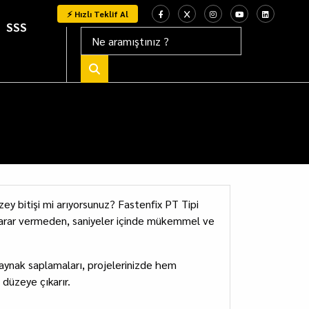
⚡ Hızlı Teklif Al
SSS
zey bitişi mi arıyorsunuz? Fastenfix PT Tipi
zarar vermeden, saniyeler içinde mükemmel ve
kaynak saplamaları, projelerinizde hem
düzeye çıkarır.