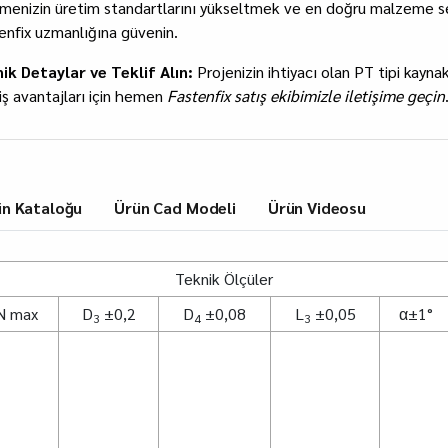
tmenizin üretim standartlarını yükseltmek ve en doğru malzeme seç
enfix uzmanlığına güvenin.
ik Detaylar ve Teklif Alın:
Projenizin ihtiyacı olan PT tipi kayna
riş avantajları için hemen
Fastenfix satış ekibimizle iletişime geçin
ün Kataloğu
Ürün Cad Modeli
Ürün Videosu
Teknik Ölçüler
N max
D
±0,2
D
±0,08
L
±0,05
α±1°
3
4
3