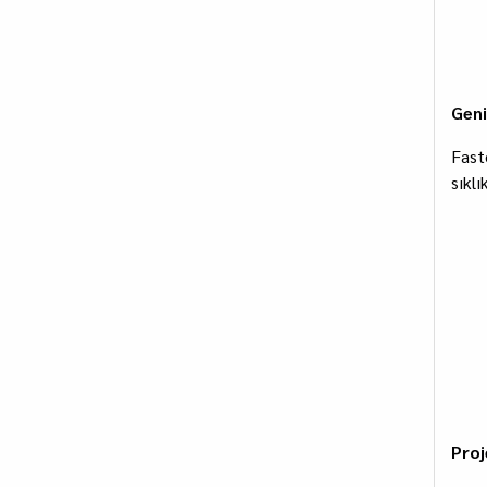
Geni
Fast
sıklı
Proj