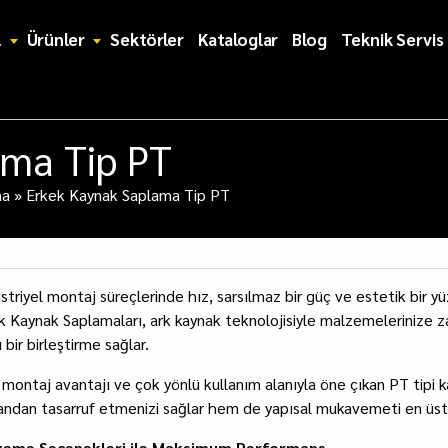
l
Ürünler
Sektörler
Kataloglar
Blog
Teknik Servis
ama Tip PT
ma
»
Erkek Kaynak Saplama Tip PT
striyel montaj süreçlerinde hız, sarsılmaz bir güç ve estetik bir yü
k Kaynak Saplamaları, ark kaynak teknolojisiyle malzemelerinize 
ı bir birleştirme sağlar.
ı montaj avantajı ve çok yönlü kullanım alanıyla öne çıkan PT tipi 
ndan tasarruf etmenizi sağlar hem de yapısal mukavemeti en üst 
zeme Seçenekleri ile Maksimum Performans