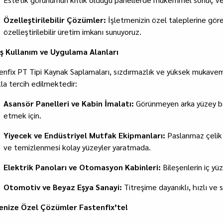
Özelleştirilebilir Çözümler:
İşletmenizin özel taleplerine göre 
özelleştirilebilir üretim imkanı sunuyoruz.
ş Kullanım ve Uygulama Alanları
enfix PT Tipi Kaynak Saplamaları, sızdırmazlık ve yüksek mukavem
kla tercih edilmektedir:
Asansör Panelleri ve Kabin İmalatı:
Görünmeyen arka yüzey bağ
etmek için.
Yiyecek ve Endüstriyel Mutfak Ekipmanları:
Paslanmaz çelik y
ve temizlenmesi kolay yüzeyler yaratmada.
Elektrik Panoları ve Otomasyon Kabinleri:
Bileşenlerin iç y
Otomotiv ve Beyaz Eşya Sanayi:
Titreşime dayanıklı, hızlı ve 
enize Özel Çözümler Fastenfix’te!