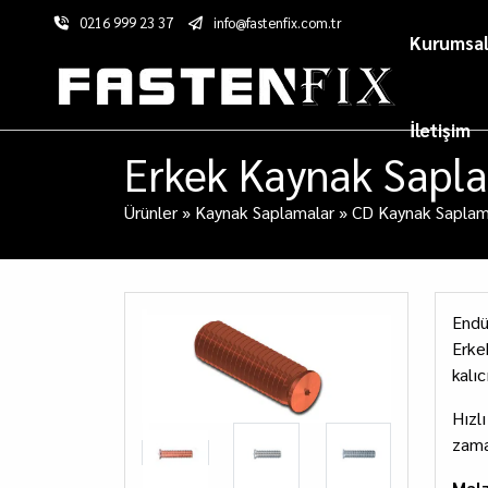
0216 999 23 37
info@fastenfix.com.tr
Kurumsa
İletişim
Erkek Kaynak Sapl
Ürünler
»
Kaynak Saplamalar
»
CD Kaynak Sapla
Endü
Erke
kalıc
Hızl
zama
Mal