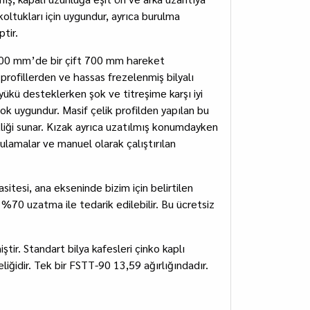
koltukları için uygundur, ayrıca burulma
tir.
 700 mm’de bir çift 700 mm hareket
profillerden ve hassas frezelenmiş bilyalı
yükü desteklerken şok ve titreşime karşı iyi
çok uygundur. Masif çelik profilden yapılan bu
liği sunar. Kızak ayrıca uzatılmış konumdayken
gulamalar ve manuel olarak çalıştırılan
itesi, ana ekseninde bizim için belirtilen
%70 uzatma ile tedarik edilebilir. Bu ücretsiz
ir. Standart bilya kafesleri çinko kaplı
iğidir. Tek bir FSTT-90 13,59 ağırlığındadır.