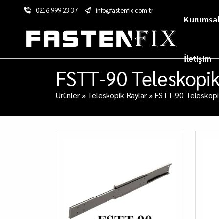
0216 999 23 37
info@fastenfix.com.tr
Kurumsa
İletişim
FSTT-90 Teleskopik
Ürünler
»
Teleskopik Raylar
»
FSTT-90 Teleskopi