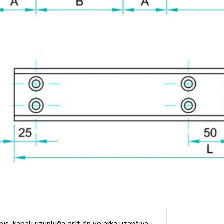
ış, kapalı uzunluğa eşit ön ve arka uzantıya