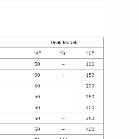
Delik Modeli
G
“A”
“B”
“C”
50
–
100
50
–
150
50
–
200
50
–
250
50
–
300
50
–
350
50
–
400