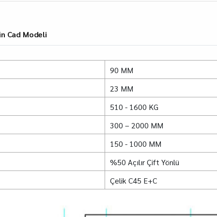
n Cad Modeli
90 MM
23 MM
510 - 1600 KG
300 – 2000 MM
150 - 1000 MM
%50 Açılır Çift Yönlü
Çelik C45 E+C