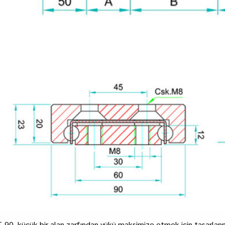
-90, küçük bir alan zarfından yükü maksimize etmek için tasarlanm