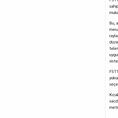
sahip
muka
Bu, 
mesa
rayl
düze
tele
uygu
sist
FSTT
yükü
seçe
Kıza
sacd
metr