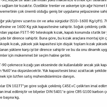
 sağlam bir kızaktır. Özellikle trenler ve askeriye için ağır hizmet 
vemetinin çok önemli olduğu geniş bir uygulama yelpazesine sahip
ağır yük/görev uzantısı ön ve arka sürgüdür (510–1600 Kg/çift).
fesine ve 1600 Kg yük kapasitesine sahiptir. Soğuk çekilmiş çelik 
ardan yapılan FSTT-90 teleskopik kızak, kapalı konumda statik bir 
yde bir dirence sahiptir. Buna göre, bu kızak araçlara montaj için 
skopik kızak, yüksek yük kapasitesi için düşük toplam kızak yüksek
lanan yüklere karşı iyi bir dirence sahiptir ve bu da onu dinamik uy
emler için mükemmel bir seçim haline getirir.
-90 çekmece kızağı yan ekseninde de kullanılabilir ancak yük kapas
n %60’ına düşürülecektir. Yük kapasitesini biraz azaltacak şekilde 
nek için lütfen satış mühendislerimize danışın.
klar EN 10277’ye göre soğuk çekilmiş C45E+C çelikten imal edilmişt
an imal edilmiştir ve bilyeler DIN 5401’e göre C85 G100 karbon çel
e başına kg.