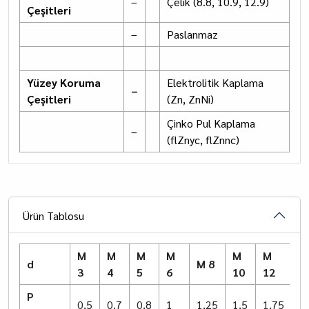
–
Çelik (8.8, 10.9, 12.9)
Çeşitleri
–
Paslanmaz
Yüzey Koruma
Elektrolitik Kaplama
–
Çeşitleri
(Zn, ZnNi)
Çinko Pul Kaplama
–
(flZnyc, flZnnc)
Ürün Tablosu
M
M
M
M
M
M
M
d
M 8
3
4
5
6
10
12
1
P
0,5
0,7
0,8
1
1,25
1,5
1,75
2