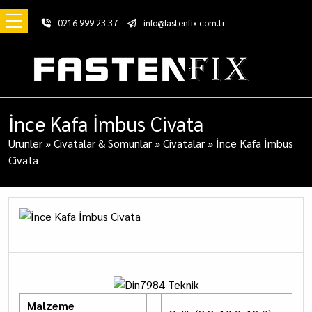
0216 999 23 37
info@fastenfix.com.tr
İnce Kafa İmbus Civata
Ürünler
»
Civatalar & Somunlar
»
Civatalar
»
İnce Kafa İmbus
Civata
Malzeme