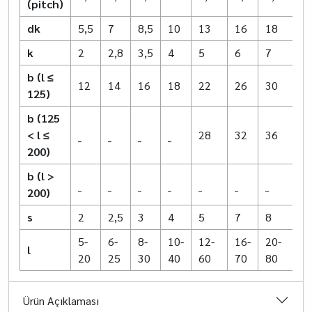
(pitch)
dk
5,5
7
8,5
10
13
16
18
2
k
2
2,8
3,5
4
5
6
7
8
b
(l ≤
12
14
16
18
22
26
30
3
125)
b
(125
< l
≤
_
_
_
_
28
32
36
4
200)
b
(l >
_
_
_
_
_
_
_
_
200)
s
2
2,5
3
4
5
7
8
1
5-
6-
8-
10-
12-
16-
20-
3
l
20
25
30
40
60
70
80
8
Ürün Açıklaması