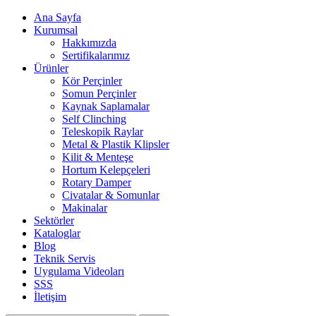
Ana Sayfa
Kurumsal
Hakkımızda
Sertifikalarımız
Ürünler
Kör Perçinler
Somun Perçinler
Kaynak Saplamalar
Self Clinching
Teleskopik Raylar
Metal & Plastik Klipsler
Kilit & Menteşe
Hortum Kelepçeleri
Rotary Damper
Civatalar & Somunlar
Makinalar
Sektörler
Kataloglar
Blog
Teknik Servis
Uygulama Videoları
SSS
İletişim