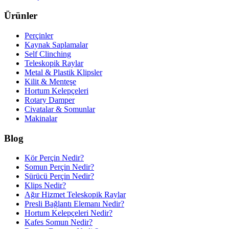
Ürünler
Perçinler
Kaynak Saplamalar
Self Clinching
Teleskopik Raylar
Metal & Plastik Klipsler
Kilit & Menteşe
Hortum Kelepçeleri
Rotary Damper
Civatalar & Somunlar
Makinalar
Blog
Kör Perçin Nedir?
Somun Perçin Nedir?
Sürücü Perçin Nedir?
Klips Nedir?
Ağır Hizmet Teleskopik Raylar
Presli Bağlantı Elemanı Nedir?
Hortum Kelepçeleri Nedir?
Kafes Somun Nedir?