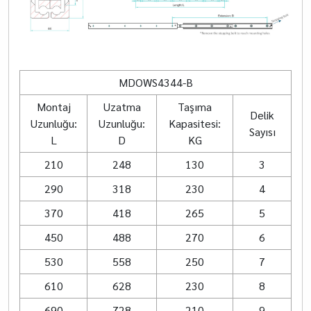
MDOWS4344-B
Montaj
Uzatma
Taşıma
Delik
Uzunluğu:
Uzunluğu:
Kapasitesi:
Sayısı
L
D
KG
210
248
130
3
290
318
230
4
370
418
265
5
450
488
270
6
530
558
250
7
610
628
230
8
690
728
210
9