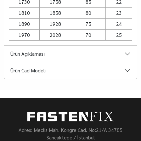
1730
1758
85
22
1810
1858
80
23
1890
1928
75
24
1970
2028
70
25
Ürün Açıklaması
Ürün Cad Modeli
Adres: Meclis Mah. Kongre Cad. No:21/A 34785
Sancaktepe / İstanbul