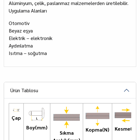
Alüminyum, çelik, paslanmaz malzemelerden üretilebilir.
Uygulama Alanları
Otomotiv
Beyaz eşya
Elektrik – elektronik
Aydınlatma
Isıtma – soğutma
Ürün Tablosu
Çap
Boy(mm)
Kesme(N)
Kopma(N)
Sıkma