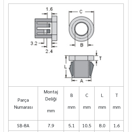
Montaj
B
C
L
T
Deliği
Parça
Numarası
mm
mm
mm
mm
mm
SB-8A
7.9
5.1
10.5
8.0
1.6