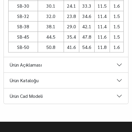
SB-30
30.1
24.1
33.3
11.5
1.6
SB-32
32.0
23.8
34.6
11.4
1.5
SB-38
38.1
29.0
42.1
11.4
1.5
SB-45
44.5
35.4
47.8
11.6
1.5
SB-50
50.8
41.6
54.6
11.8
1.6
Ürün Açıklaması
Ürün Kataloğu
Ürün Cad Modeli