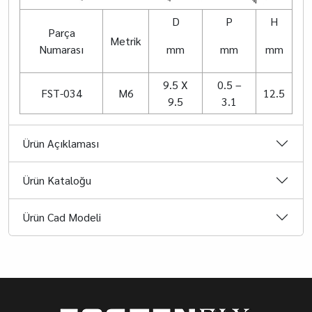
D
P
H
Parça
Metrik
Numarası
mm
mm
mm
9.5 X
0.5 –
FST-034
M6
12.5
9.5
3.1
Ürün Açıklaması
Ürün Kataloğu
Ürün Cad Modeli