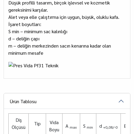
Düşük profilli tasarım, birçok işlevsel ve kozmetik
gereksinimi karşılar.
Alet veya elle çalıştırma için uygun, büyük, oluklu kafa.
İşaret boyutları:
S min – minimum sac kalınlığı
d – deliğin çapı
m – deliğin merkezinden sacın kenarına kadar olan
minimum mesafe
Ürün Tablosu
Diş
Vida
Tip
A
S
d
B
Ölçüsü
max
min
+0,08/-0
ma
Boyu