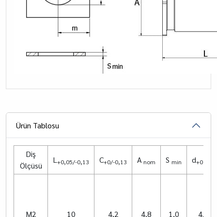
Ürün Tablosu
Diş
L
C
A
S
d
+0,05/-0,13
+0/-0,13
nom
min
+0,08/-
Ölçüsü
M2
10
4,2
4,8
1,0
4,22