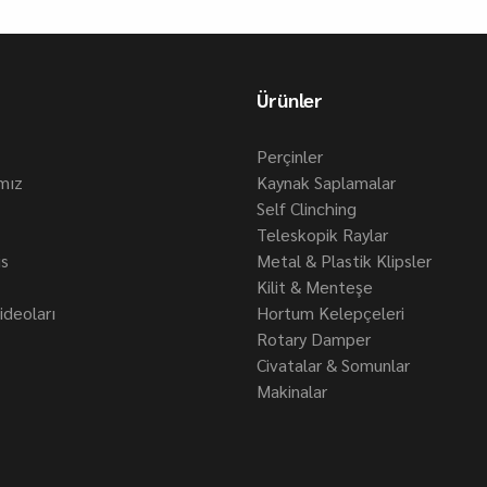
Ürünler
Perçinler
ımız
Kaynak Saplamalar
Self Clinching
Teleskopik Raylar
is
Metal & Plastik Klipsler
Kilit & Menteşe
deoları
Hortum Kelepçeleri
Rotary Damper
Civatalar & Somunlar
Makinalar