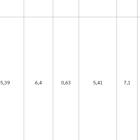
5,39
6,4
0,63
5,41
7,1