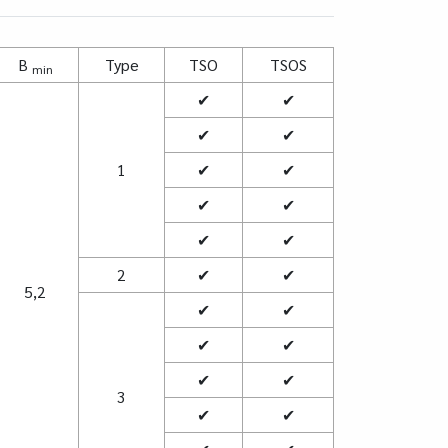
B
Type
TSO
TSOS
min
✔
✔
✔
✔
1
✔
✔
✔
✔
✔
✔
2
✔
✔
5,2
✔
✔
✔
✔
✔
✔
3
✔
✔