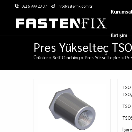
0216 999 23 37
info@fastenfix.com.tr
Kurumsa
İletişim
Pres Yükselteç TS
Ürünler
»
Self Clinching
»
Pres Yükselteçler
»
Pre
TSO 
TSO, 
TSO 
TSOS
İşare