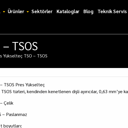
l
Ürünler
Sektörler
Kataloglar
Blog
Teknik Servis
O – TSOS
s Yükselteç TSO – TSOS
– TSOS Pres Yükselteç
TSOS türleri, kendinden kenetlenen dişli ayırıcılar, 0,63 mm’ye kada
– Çelik
 – Paslanmaz
t boyutları: