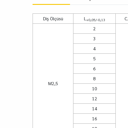
Diş Ölçüsü
L
C
+0,05/-0,13
2
3
4
5
6
8
M2,5
10
12
14
16