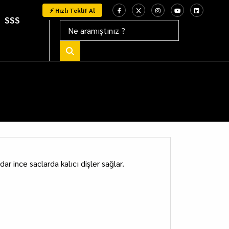
⚡ Hızlı Teklif Al
SSS
r ince saclarda kalıcı dişler sağlar.