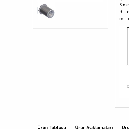
S mi
d – d
m – 
Ürün Tablosu
Ürün Açıklamaları
Ür