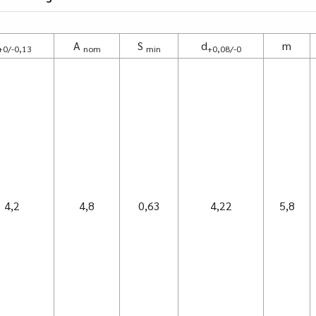
A
S
d
m
+0/-0,13
nom
min
+0,08/-0
4,2
4,8
0,63
4,22
5,8