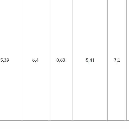
5,39
6,4
0,63
5,41
7,1