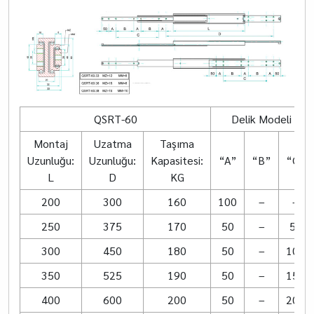
QSRT-60
Delik Modeli
Montaj
Uzatma
Taşıma
Uzunluğu:
Uzunluğu:
Kapasitesi:
“A”
“B”
“C”
L
D
KG
200
300
160
100
–
–
250
375
170
50
–
50
300
450
180
50
–
100
350
525
190
50
–
150
400
600
200
50
–
200