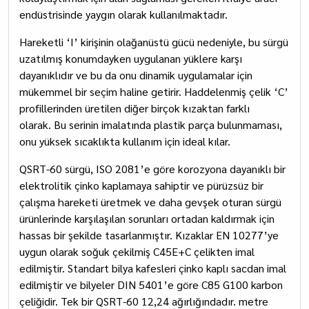
endüstrisinde yaygın olarak kullanılmaktadır.
Hareketli ‘I’ kirişinin olağanüstü gücü nedeniyle, bu sürgü
uzatılmış konumdayken uygulanan yüklere karşı
dayanıklıdır ve bu da onu dinamik uygulamalar için
mükemmel bir seçim haline getirir. Haddelenmiş çelik ‘C’
profillerinden üretilen diğer birçok kızaktan farklı
olarak. Bu serinin imalatında plastik parça bulunmaması,
onu yüksek sıcaklıkta kullanım için ideal kılar.
QSRT-60 sürgü, ISO 2081’e göre korozyona dayanıklı bir
elektrolitik çinko kaplamaya sahiptir ve pürüzsüz bir
çalışma hareketi üretmek ve daha gevşek oturan sürgü
ürünlerinde karşılaşılan sorunları ortadan kaldırmak için
hassas bir şekilde tasarlanmıştır. Kızaklar EN 10277’ye
uygun olarak soğuk çekilmiş C45E+C çelikten imal
edilmiştir. Standart bilya kafesleri çinko kaplı sacdan imal
edilmiştir ve bilyeler DIN 5401’e göre C85 G100 karbon
çeliğidir. Tek bir QSRT-60 12,24 ağırlığındadır. metre