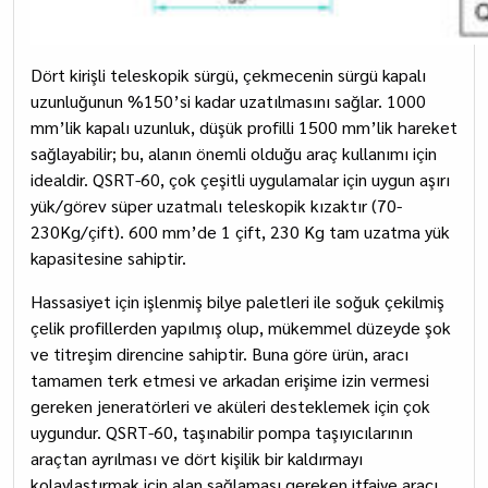
Dört kirişli teleskopik sürgü, çekmecenin sürgü kapalı
uzunluğunun %150’si kadar uzatılmasını sağlar. 1000
mm’lik kapalı uzunluk, düşük profilli 1500 mm’lik hareket
sağlayabilir; bu, alanın önemli olduğu araç kullanımı için
idealdir. QSRT-60, çok çeşitli uygulamalar için uygun aşırı
yük/görev süper uzatmalı teleskopik kızaktır (70-
230Kg/çift). 600 mm’de 1 çift, 230 Kg tam uzatma yük
kapasitesine sahiptir.
Hassasiyet için işlenmiş bilye paletleri ile soğuk çekilmiş
çelik profillerden yapılmış olup, mükemmel düzeyde şok
ve titreşim direncine sahiptir. Buna göre ürün, aracı
tamamen terk etmesi ve arkadan erişime izin vermesi
gereken jeneratörleri ve aküleri desteklemek için çok
uygundur. QSRT-60, taşınabilir pompa taşıyıcılarının
araçtan ayrılması ve dört kişilik bir kaldırmayı
kolaylaştırmak için alan sağlaması gereken itfaiye aracı