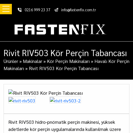
0216 999 23 37
info@fastenfix.com.tr
Rivit RIV503 Kör Perçin Tabancası
Ürünler
»
Makinalar
»
Kör Perçin Makinaları
»
Havalı Kör Perçin
Makinaları
»
Rivit RIV503 Kör Perçin Tabancası
Rivit RIV503 hidro-pnömatik perçin makinesi, yüksek
adetlerde kör perçin uygulamalarında kullanılmak üzere