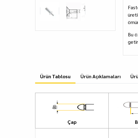
Fast
üret
ömür
Bu öz
getiri
Ürün Tablosu
Ürün Açıklamaları
Ür
Çap
B