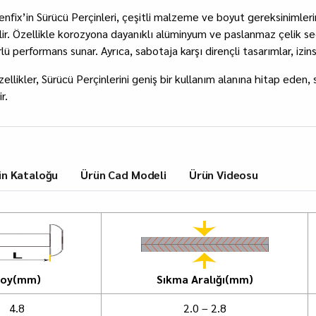
enfix’in Sürücü Perçinleri, çeşitli malzeme ve boyut gereksinimleri
ilir. Özellikle korozyona dayanıklı alüminyum ve paslanmaz çelik 
lü performans sunar. Ayrıca, sabotaja karşı dirençli tasarımlar, izi
ellikler, Sürücü Perçinlerini geniş bir kullanım alanına hitap eden,
r.
ün Kataloğu
Ürün Cad Modeli
Ürün Videosu
oy(mm)
Sıkma Aralığı(mm)
4.8
2.0 – 2.8