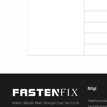
Bilgi
Hakkımızda
Adres: Meclis Mah. Kongre Cad. No:21/A
Sertifikalar