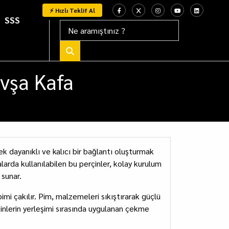
⚡ Hızlı Teklif Al
SSS
vşa Kafa
k dayanıklı ve kalıcı bir bağlantı oluşturmak
arda kullanılabilen bu perçinler, kolay kurulum
 sunar.
 pimi çakılır. Pim, malzemeleri sıkıştırarak güçlü
çinlerin yerleşimi sırasında uygulanan çekme