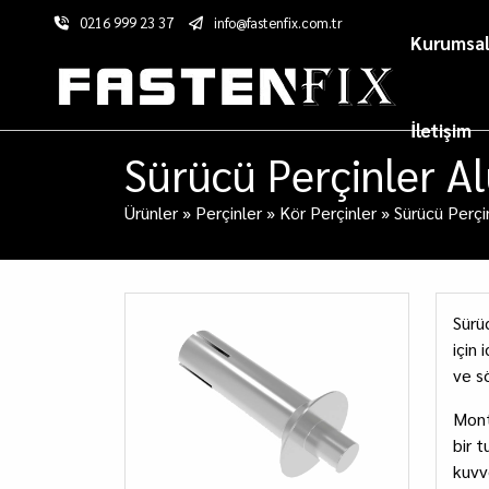
0216 999 23 37
info@fastenfix.com.tr
Kurumsa
İletişim
Sürücü Perçinler 
Ürünler
»
Perçinler
»
Kör Perçinler
»
Sürücü Perçi
Sürü
için
ve s
Monta
bir 
kuvv