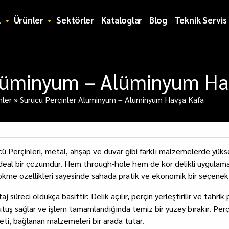
l
Ürünler
Sektörler
Kataloglar
Blog
Teknik Servis
Alüminyum – Alüminyum Ha
nler
»
Sürücü Perçinler Alüminyum – Alüminyum Havşa Kafa
cü Perçinleri, metal, ahşap ve duvar gibi farklı malzemelerde yükse
 ideal bir çözümdür. Hem through-hole hem de kör delikli uygulamal
ökme özellikleri sayesinde sahada pratik ve ekonomik bir seçenek
j süreci oldukça basittir: Delik açılır, perçin yerleştirilir ve tahrik
tutuş sağlar ve işlem tamamlandığında temiz bir yüzey bırakır. Per
eti, bağlanan malzemeleri bir arada tutar.