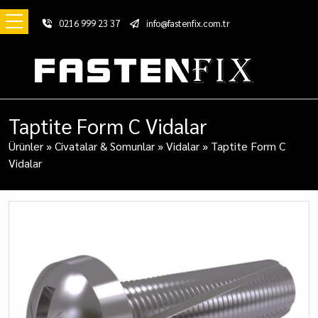
0216 999 23 37
info@fastenfix.com.tr
Taptite Form C Vidalar
Ürünler
»
Civatalar & Somunlar
»
Vidalar
»
Taptite Form C
Vidalar