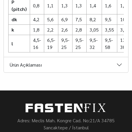
P
0,8
1,1
1,3
1,3
1,4
1,6
1,8
(pitch)
dk
4,2
5,6
6,9
7,5
8,2
9,5
10,8
k
1,8
2,2
2,6
2,8
3,05
3,55
3,95
4,5-
6,5-
9,5-
9,5-
9,5-
9,5-
13-
l
16
19
25
25
32
58
38
Ürün Açıklaması
Adres: Meclis Mah. Kongre Cad. No:21/A 34785
Sancaktepe / İstanbul