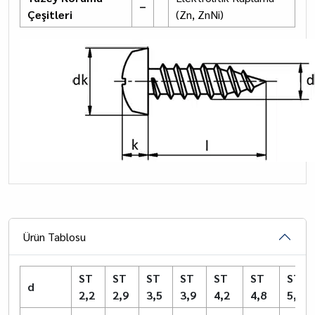
–
Çeşitleri
(Zn, ZnNi)
Ürün Tablosu
ST
ST
ST
ST
ST
ST
ST
d
2,2
2,9
3,5
3,9
4,2
4,8
5,5