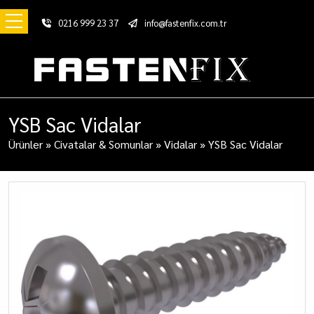
0216 999 23 37
info@fastenfix.com.tr
YSB Sac Vidalar
Ürünler
»
Civatalar & Somunlar
»
Vidalar
»
YSB Sac Vidalar